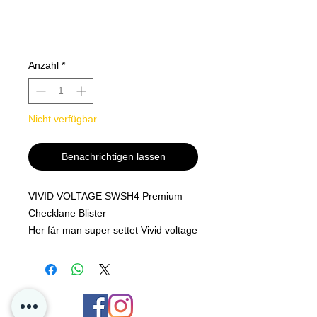
Anzahl
*
Nicht verfügbar
Benachrichtigen lassen
VIVID VOLTAGE SWSH4 Premium
Checklane Blister
Her får man super settet Vivid voltage
som er utsolgt over alt og 3 super
kule kort i hver blister og en fin coin.
Et must åpne sett for 2020 og 2021 !!
Utrolig populært sett med Pikachu
Vmax kortet nettopp selge for over