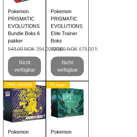
Pokemon
Pokemon
PRISMATIC
PRISMATIC
EVOLUTIONS
EVOLUTIONS
Bundle Boks 6
Elite Trainer
pakker
Boks
Standardpreis
Sale-Preis
Standardpreis
Sale-Preis
549,00 NOK
394,00 NOK
829,00 NOK
679,00 NOK
Nicht
Nicht
verfügbar
verfügbar
PRE ORDER
På lager
Pokemon
Pokemon