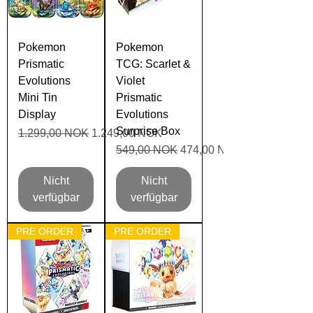
Pokemon
Pokemon
Prismatic
TCG: Scarlet &
Evolutions
Violet
Mini Tin
Prismatic
Display
Evolutions
Surprise Box
Standardpreis
Sale-Preis
1.299,00 NOK
1.249,00 NOK
Standardpreis
Sale-Preis
549,00 NOK
474,00 NOK
Nicht
Nicht
verfügbar
verfügbar
PRE ORDER
PRE ORDER