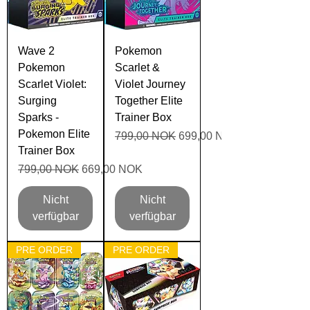
Wave 2
Pokemon
Pokemon
Scarlet &
Scarlet Violet:
Violet Journey
Surging
Together Elite
Sparks -
Trainer Box
Pokemon Elite
Standardpreis
Sale-Preis
799,00 NOK
699,00 NOK
Trainer Box
Standardpreis
Sale-Preis
799,00 NOK
669,00 NOK
Nicht
Nicht
verfügbar
verfügbar
PRE ORDER
PRE ORDER