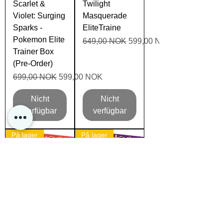
Scarlet &
Twilight
Violet: Surging
Masquerade
Sparks -
EliteTraine
Pokemon Elite
Standardpreis
Sale-Preis
649,00 NOK
599,00 NOK
Trainer Box
(Pre-Order)
Standardpreis
Sale-Preis
699,00 NOK
599,00 NOK
Nicht
Nicht
verfügbar
verfügbar
På lager
På lager
Pokemon -
Pokemon -