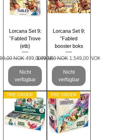
Lorcana Set 9:
Lorcana Set 9:
"Fabled Trove
"Fabled
(etb)
booster boks
tandardpreis
Sale-Preis
Standardpreis
Sale-Preis
99,00 NOK
499,00 NOK
1.699,00 NOK
1.549,00 NOK
Nicht
Nicht
verfügbar
verfügbar
PRE ORDER
PRE ORDER