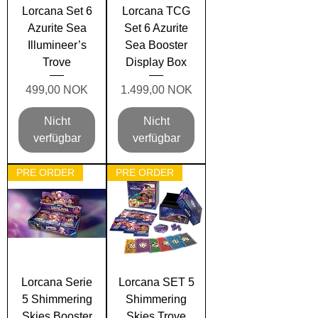
Lorcana Set 6
Lorcana TCG
Azurite Sea
Set 6 Azurite
Illumineer’s
Sea Booster
Trove
Display Box
Preis
Preis
499,00 NOK
1.499,00 NOK
Nicht
Nicht
verfügbar
verfügbar
PRE ORDER
PRE ORDER
Lorcana Serie
Lorcana SET 5
5 Shimmering
Shimmering
Skies Booster
Skies Trove