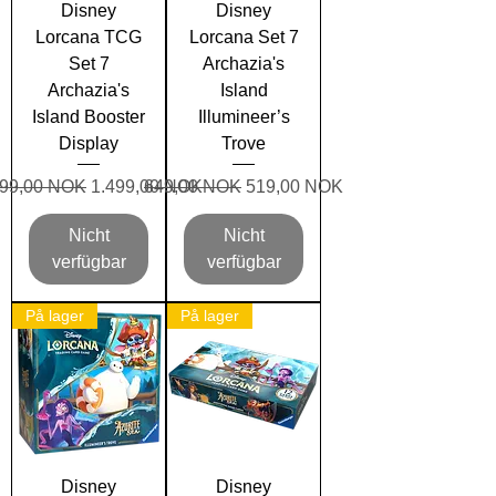
Disney
Disney
Lorcana TCG
Lorcana Set 7
Set 7
Archazia's
Archazia's
Island
Island Booster
Illumineer’s
Display
Trove
ndardpreis
Sale-Preis
Standardpreis
Sale-Preis
699,00 NOK
1.499,00 NOK
649,00 NOK
519,00 NOK
Nicht
Nicht
verfügbar
verfügbar
På lager
På lager
Disney
Disney