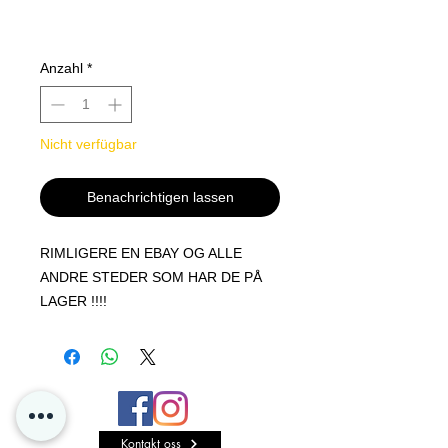
Anzahl
*
Nicht verfügbar
Benachrichtigen lassen
RIMLIGERE EN EBAY OG ALLE
ANDRE STEDER SOM HAR DE PÅ
LAGER !!!!
1 butikk display pakke med
topploaders og sleeves
kommer med 200 stk top og 200
sleeves !
Garanter kvaliteten på dine
Kontakt oss
pokemonkort.