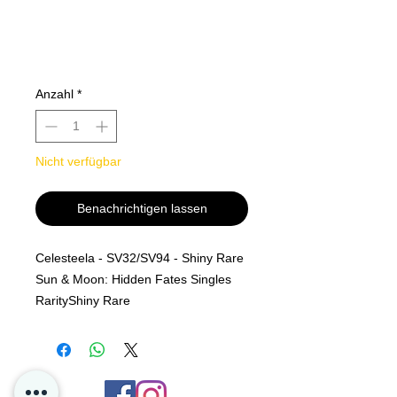
Anzahl
*
Nicht verfügbar
Benachrichtigen lassen
Celesteela - SV32/SV94 - Shiny Rare
Sun & Moon: Hidden Fates Singles
Rarity
Shiny Rare
MINT PF
Alle kjøp er Final og er ingen retur
polise på løs kort hos oss i P4D.