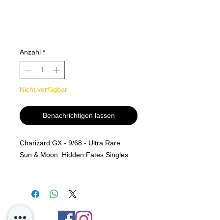
Anzahl
*
Nicht verfügbar
Benachrichtigen lassen
Charizard GX - 9/68 - Ultra Rare
Sun & Moon: Hidden Fates Singles
MINT PF
Alle kjøp er Final og er ingen retur
polise på løs kort hos oss i P4D.