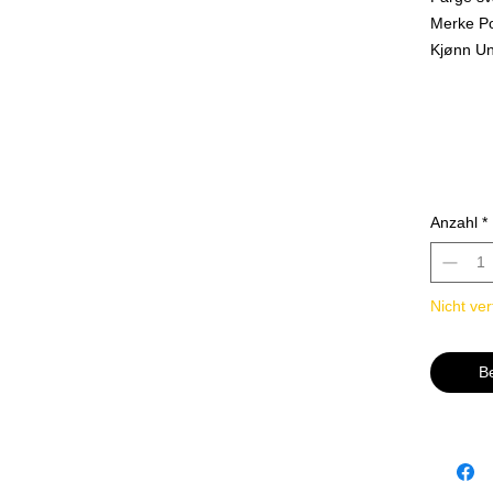
Merke P
Kjønn Un
Varetype
Aldersgr
Anzahl
*
Nicht ve
B