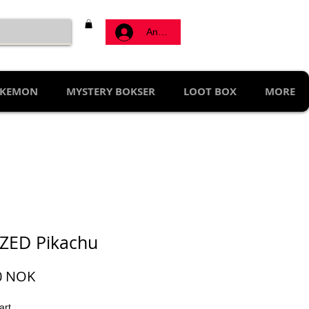
Anmelden
KEMON
MYSTERY BOKSER
LOOT BOX
MORE
ZED Pikachu
Preis
0 NOK
art