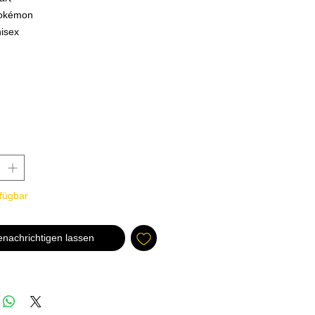
okémon
isex
 Midje vesker
uppe Voksne
rfügbar
enachrichtigen lassen