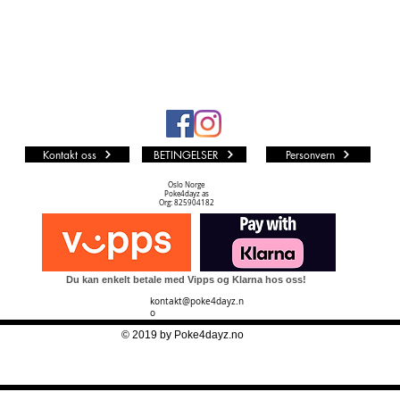
Kontakt oss
BETINGELSER
Personvern
Oslo Norge
Poke4dayz as
Org: 825904182
Du kan enkelt betale med Vipps og Klarna hos oss!
kontakt@poke4dayz.n
o
© 2019 by Poke4dayz.no