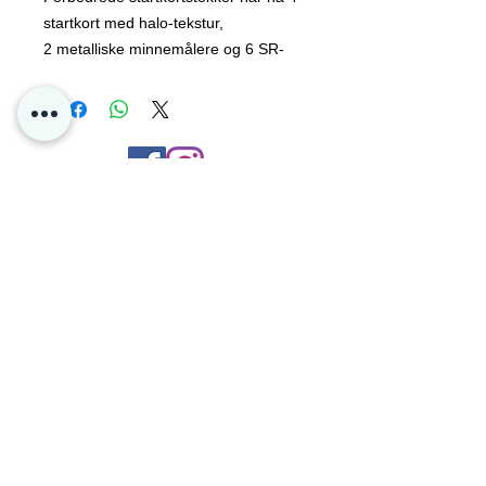
startkort med halo-tekstur,
2 metalliske minnemålere og 6 SR-
holo-kampanjekort!
54 kort totalt.
Kontakt oss
Personvern
Oslo Norge
Poke4dayz as
Org:
825904182
Du kan enkelt betale med Vipps og Klarna