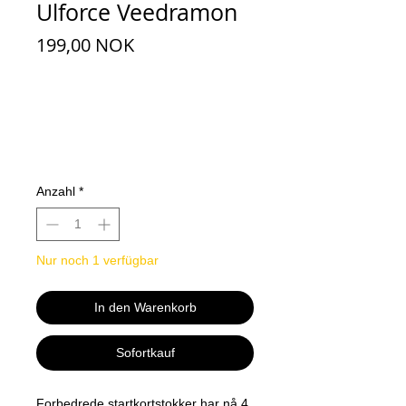
Ulforce Veedramon
Preis
199,00 NOK
Anzahl
*
Nur noch 1 verfügbar
In den Warenkorb
Sofortkauf
Forbedrede startkortstokker har nå 4