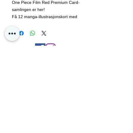
One Piece Film Red Premium Card-
samlingen er her!
Få 12 manga-illustrasjonskort med
Strawhat-besetningsmedlemmer og
karakterer fra One Piece Film Red!
Kontakt oss
Personvern
Oslo Norge
Poke4dayz as
Org:
825904182