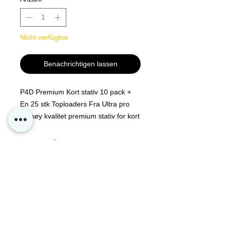
Nicht verfügbar
Benachrichtigen lassen
P4D Premium Kort stativ 10 pack +
En 25 stk Toploaders Fra Ultra pro
10 høy kvalitet premium stativ for kort
og graderte kort.
Passer perfekt helt opp til BGS
SLABS !
Kontakt oss
Personvern
Oslo Norge